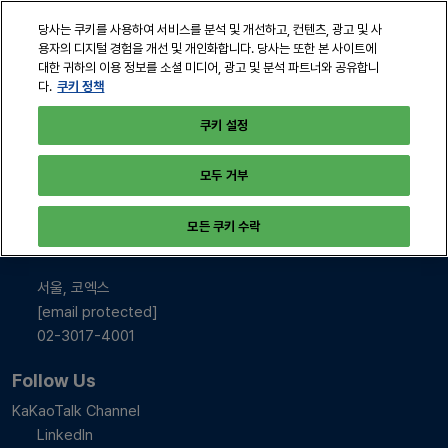
본
열
당사는 쿠키를 사용하여 서비스를 분석 및 개선하고, 컨텐츠, 광고 및 사
문
린
용자의 디지털 경험을 개선 및 개인화합니다. 당사는 또한 본 사이트에
바
페
대한 귀하의 이용 정보를 소셜 미디어, 광고 및 분석 파트너와 공유합니
2026년 10월 28-30일
로
쿠키 정책
다.
이
서울, 코엑스
지
가
쿠키 설정
탐
기
색
모두 거부
INFO & CONTACT
모든 쿠키 수락
2026년 10월 28-30일
10:00-17:00
서울, 코엑스
[email protected]
02-3017-4001
Follow Us
KaKaoTalk Channel
LinkedIn