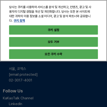
본
열
당사는 쿠키를 사용하여 서비스를 분석 및 개선하고, 컨텐츠, 광고 및 사
문
린
용자의 디지털 경험을 개선 및 개인화합니다. 당사는 또한 본 사이트에
바
페
대한 귀하의 이용 정보를 소셜 미디어, 광고 및 분석 파트너와 공유합니
2026년 10월 28-30일
로
쿠키 정책
다.
이
서울, 코엑스
지
가
쿠키 설정
탐
기
색
모두 거부
INFO & CONTACT
모든 쿠키 수락
2026년 10월 28-30일
10:00-17:00
서울, 코엑스
[email protected]
02-3017-4001
Follow Us
KaKaoTalk Channel
LinkedIn