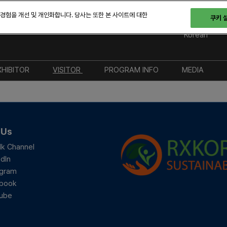
 경험을 개선 및 개인화합니다. 당사는 또한 본 사이트에 대한
쿠키 
 28-30일
Korean
English
Korean
XHIBITOR
VISITOR
PROGRAM INFO
MEDIA
BIX 2026 참가업체 설명회
참관 안내
전시
브랜드 키
참가 안내
등록 안내
컨퍼런스
프레스 등
부스 참가 방법
BIX 2025 전시 도면
파트너링
보도자료
 Us
후원 참가 상세 안내
FAQ & 교통 안내
오픈 스테이지 세션
참가기업
lk Channel
dIn
프로모션 상세 안내
도슨트 투어
지속 가능
노력
agram
지자체 지원금 신청
네트워킹
book
ube
해외 네트워크
서울 투어 안내
지난 BIX 2025 개최 결과