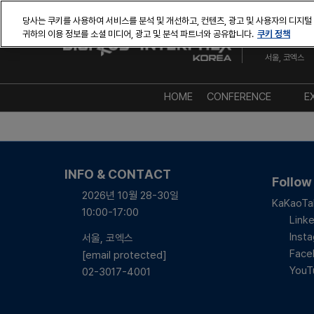
본
당사는 쿠키를 사용하여 서비스를 분석 및 개선하고, 컨텐츠, 광고 및 사용자의 디지털
문
쿠키 정책
귀하의 이용 정보를 소셜 미디어, 광고 및 분석 파트너와 공유합니다.
2026년 10월
바
서울, 코엑스
로
가
기
HOME
CONFERENCE
E
AT A GLANCE
컨퍼런스 디렉토리
INFO & CONTACT
연사 디렉토리
Follow
2026년 10월 28-30일
세션 포스터
KaKaoTa
10:00-17:00
Linke
Inst
서울, 코엑스
Face
[email protected]
YouT
02-3017-4001