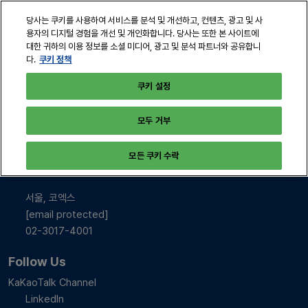
본
열
당사는 쿠키를 사용하여 서비스를 분석 및 개선하고, 컨텐츠, 광고 및 사
문
린
용자의 디지털 경험을 개선 및 개인화합니다. 당사는 또한 본 사이트에
바
페
대한 귀하의 이용 정보를 소셜 미디어, 광고 및 분석 파트너와 공유합니
2026년 10월 28-30일
로
쿠키 정책
다.
이
서울, 코엑스
지
가
쿠키 설정
탐
기
색
모두 거부
INFO & CONTACT
모든 쿠키 수락
2026년 10월 28-30일
10:00-17:00
서울, 코엑스
[email protected]
02-3017-4001
Follow Us
KaKaoTalk Channel
LinkedIn