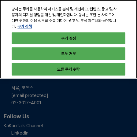
본
열
당사는 쿠키를 사용하여 서비스를 분석 및 개선하고, 컨텐츠, 광고 및 사
문
린
용자의 디지털 경험을 개선 및 개인화합니다. 당사는 또한 본 사이트에
바
페
대한 귀하의 이용 정보를 소셜 미디어, 광고 및 분석 파트너와 공유합니
2026년 10월 28-30일
로
쿠키 정책
다.
이
서울, 코엑스
지
가
쿠키 설정
탐
기
색
모두 거부
INFO & CONTACT
모든 쿠키 수락
2026년 10월 28-30일
10:00-17:00
서울, 코엑스
[email protected]
02-3017-4001
Follow Us
KaKaoTalk Channel
LinkedIn