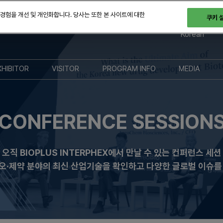
 경험을 개선 및 개인화합니다. 당사는 또한 본 사이트에 대한
쿠키 
 28-30일
Korean
English
Korean
XHIBITOR
VISITOR
PROGRAM INFO
MEDIA
참가 안내
참관 안내
전시
브랜드 키
부스 참가 방법
등록 안내
컨퍼런스
프레스 등
CONFERENCE SESSION
후원 참가 상세 안내
BIX 2025 전시 도면
파트너링
보도자료
프로모션 상세 안내
FAQ & 교통 안내
오픈 스테이지 세션
참가기업
오직 BIOPLUS INTERPHEX에서 만날 수 있는 컨퍼런스 세션
지자체 지원금 신청
도슨트 투어
지속 가능
오·제약 분야의 최신 산업기술을 확인하고 다양한 글로벌 이슈를
노력
해외 네트워크
네트워킹
서울 투어 안내
지난 BIX 2025 개최 결과