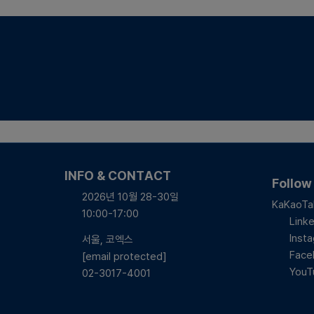
INFO & CONTACT
Follow
2026년 10월 28-30일
KaKaoTa
10:00-17:00
Linke
Inst
서울, 코엑스
Face
[email protected]
YouT
02-3017-4001