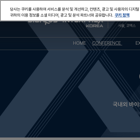
본
당사는 쿠키를 사용하여 서비스를 분석 및 개선하고, 컨텐츠, 광고 및 사용자의 디지털
문
쿠키 정책
귀하의 이용 정보를 소셜 미디어, 광고 및 분석 파트너와 공유합니다.
2026년 10월
바
서울, 코엑스
로
가
기
HOME
CONFERENCE
E
AT A GLANCE
컨퍼런스 디렉토리
연사 디렉토리
세션 포스터
국내외 바이