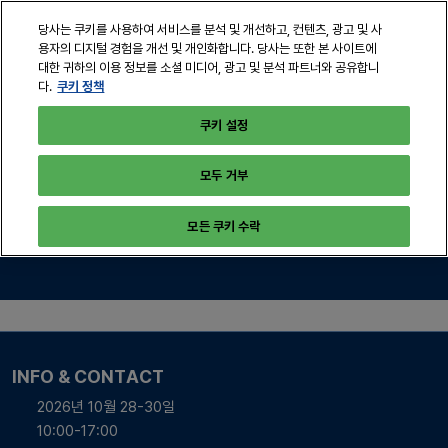
본
열
당사는 쿠키를 사용하여 서비스를 분석 및 개선하고, 컨텐츠, 광고 및 사
문
린
용자의 디지털 경험을 개선 및 개인화합니다. 당사는 또한 본 사이트에
바
페
대한 귀하의 이용 정보를 소셜 미디어, 광고 및 분석 파트너와 공유합니
2026년 10월 28-30일
로
쿠키 정책
다.
이
서울, 코엑스
지
가
쿠키 설정
탐
기
색
모두 거부
컨퍼런스 관련 문의
모든 쿠키 수락
INFO & CONTACT
2026년 10월 28-30일
10:00-17:00