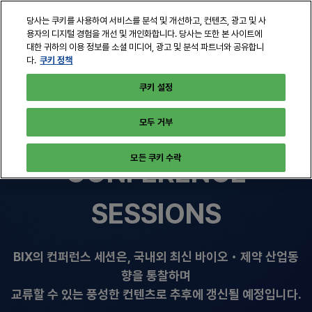
본
열
당사는 쿠키를 사용하여 서비스를 분석 및 개선하고, 컨텐츠, 광고 및 사
문
린
용자의 디지털 경험을 개선 및 개인화합니다. 당사는 또한 본 사이트에
바
페
대한 귀하의 이용 정보를 소셜 미디어, 광고 및 분석 파트너와 공유합니
2026년 10월 28-30일
로
쿠키 정책
다.
이
서울, 코엑스
지
가
쿠키 설정
탐
기
색
모두 거부
모든 쿠키 수락
CONFERENCE
SESSIONS
BIX의 컨퍼런스 세션은, 국내외 최신 바이오・제약 산업동
향을 통찰하며
교류할 수 있는 풍성한 컨텐츠로 추후에 갱신될 예정입니다.