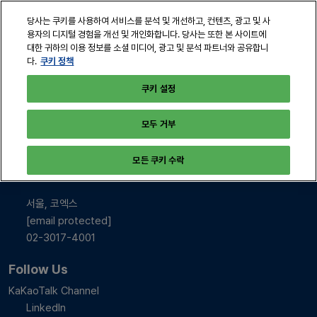
본
열
당사는 쿠키를 사용하여 서비스를 분석 및 개선하고, 컨텐츠, 광고 및 사
문
린
용자의 디지털 경험을 개선 및 개인화합니다. 당사는 또한 본 사이트에
바
페
대한 귀하의 이용 정보를 소셜 미디어, 광고 및 분석 파트너와 공유합니
2026년 10월 28-30일
로
쿠키 정책
다.
이
서울, 코엑스
지
가
쿠키 설정
탐
기
색
모두 거부
INFO & CONTACT
모든 쿠키 수락
2026년 10월 28-30일
10:00-17:00
서울, 코엑스
[email protected]
02-3017-4001
Follow Us
KaKaoTalk Channel
LinkedIn