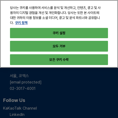
본
열
당사는 쿠키를 사용하여 서비스를 분석 및 개선하고, 컨텐츠, 광고 및 사
문
린
용자의 디지털 경험을 개선 및 개인화합니다. 당사는 또한 본 사이트에
바
페
대한 귀하의 이용 정보를 소셜 미디어, 광고 및 분석 파트너와 공유합니
2026년 10월 28-30일
로
쿠키 정책
다.
이
서울, 코엑스
지
가
쿠키 설정
탐
기
색
모두 거부
INFO & CONTACT
모든 쿠키 수락
2026년 10월 28-30일
10:00-17:00
서울, 코엑스
[email protected]
02-3017-4001
Follow Us
KaKaoTalk Channel
LinkedIn