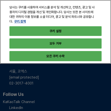
본
열
당사는 쿠키를 사용하여 서비스를 분석 및 개선하고, 컨텐츠, 광고 및 사
문
린
용자의 디지털 경험을 개선 및 개인화합니다. 당사는 또한 본 사이트에
바
페
대한 귀하의 이용 정보를 소셜 미디어, 광고 및 분석 파트너와 공유합니
2026년 10월 28-30일
로
쿠키 정책
다.
이
서울, 코엑스
지
가
쿠키 설정
탐
기
색
모두 거부
INFO & CONTACT
모든 쿠키 수락
2026년 10월 28-30일
10:00-17:00
서울, 코엑스
[email protected]
02-3017-4001
Follow Us
KaKaoTalk Channel
LinkedIn