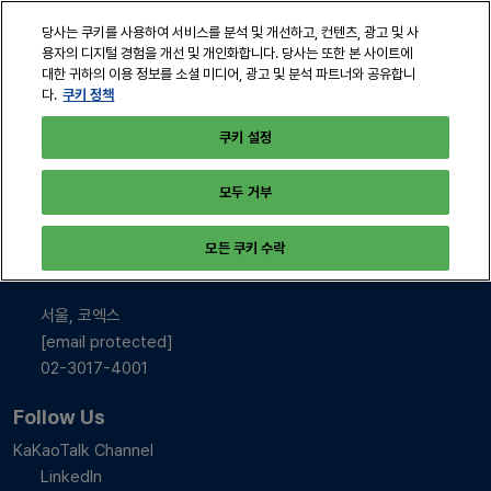
본
열
당사는 쿠키를 사용하여 서비스를 분석 및 개선하고, 컨텐츠, 광고 및 사
문
린
용자의 디지털 경험을 개선 및 개인화합니다. 당사는 또한 본 사이트에
바
페
대한 귀하의 이용 정보를 소셜 미디어, 광고 및 분석 파트너와 공유합니
2026년 10월 28-30일
로
쿠키 정책
다.
이
서울, 코엑스
지
가
쿠키 설정
탐
기
색
모두 거부
INFO & CONTACT
모든 쿠키 수락
2026년 10월 28-30일
10:00-17:00
서울, 코엑스
[email protected]
02-3017-4001
Follow Us
KaKaoTalk Channel
LinkedIn