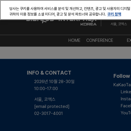
본
당사는 쿠키를 사용하여 서비스를 분석 및 개선하고, 컨텐츠, 광고 및 사용자의 디지털
문
쿠키 정책
귀하의 이용 정보를 소셜 미디어, 광고 및 분석 파트너와 공유합니다.
2026년 10월
바
서울, 코엑스
로
가
기
HOME
CONFERENCE
E
AT A GLANCE
컨퍼런스 디렉토리
INFO & CONTACT
연사 디렉토리
Follow
2026년 10월 28-30일
세션 포스터
KaKaoTa
10:00-17:00
Linke
Inst
서울, 코엑스
Face
[email protected]
YouT
02-3017-4001