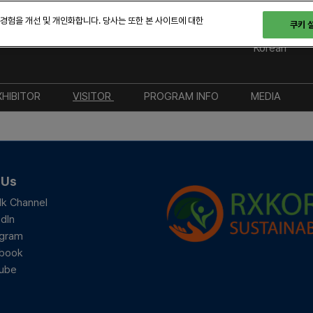
 경험을 개선 및 개인화합니다. 당사는 또한 본 사이트에 대한
쿠키 
 28-30일
Korean
English
Korean
XHIBITOR
VISITOR
PROGRAM INFO
MEDIA
참가 안내
참관 안내
전시
브랜드 키
부스 참가 방법
등록 안내
컨퍼런스
프레스 등
후원 참가 상세 안내
BIX 2025 전시 도면
파트너링
보도자료
 Us
프로모션 상세 안내
FAQ & 교통 안내
오픈 스테이지 세션
참가기업
lk Channel
dIn
지자체 지원금 신청
도슨트 투어
지속 가능
노력
agram
해외 네트워크
네트워킹
book
ube
서울 투어 안내
지난 BIX 2025 개최 결과