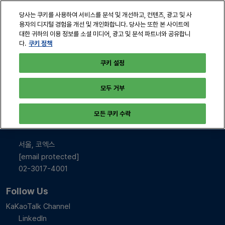
본
열
당사는 쿠키를 사용하여 서비스를 분석 및 개선하고, 컨텐츠, 광고 및 사
문
린
용자의 디지털 경험을 개선 및 개인화합니다. 당사는 또한 본 사이트에
바
페
대한 귀하의 이용 정보를 소셜 미디어, 광고 및 분석 파트너와 공유합니
2026년 10월 28-30일
로
쿠키 정책
다.
이
서울, 코엑스
지
가
쿠키 설정
탐
기
색
모두 거부
INFO & CONTACT
모든 쿠키 수락
2026년 10월 28-30일
10:00-17:00
서울, 코엑스
[email protected]
02-3017-4001
Follow Us
KaKaoTalk Channel
LinkedIn