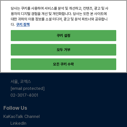
본
열
당사는 쿠키를 사용하여 서비스를 분석 및 개선하고, 컨텐츠, 광고 및 사
문
린
용자의 디지털 경험을 개선 및 개인화합니다. 당사는 또한 본 사이트에
바
페
대한 귀하의 이용 정보를 소셜 미디어, 광고 및 분석 파트너와 공유합니
2026년 10월 28-30일
로
쿠키 정책
다.
이
서울, 코엑스
지
가
쿠키 설정
탐
기
색
모두 거부
INFO & CONTACT
모든 쿠키 수락
2026년 10월 28-30일
10:00-17:00
서울, 코엑스
[email protected]
02-3017-4001
Follow Us
KaKaoTalk Channel
LinkedIn