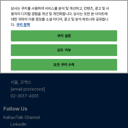
본
열
당사는 쿠키를 사용하여 서비스를 분석 및 개선하고, 컨텐츠, 광고 및 사
문
린
용자의 디지털 경험을 개선 및 개인화합니다. 당사는 또한 본 사이트에
바
페
대한 귀하의 이용 정보를 소셜 미디어, 광고 및 분석 파트너와 공유합니
2026년 10월 28-30일
로
쿠키 정책
다.
이
서울, 코엑스
지
가
쿠키 설정
탐
기
색
모두 거부
INFO & CONTACT
모든 쿠키 수락
2026년 10월 28-30일
10:00-17:00
서울, 코엑스
[email protected]
02-3017-4001
Follow Us
KaKaoTalk Channel
LinkedIn