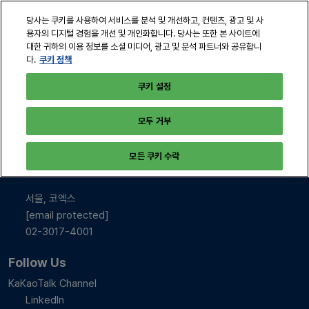
본
열
당사는 쿠키를 사용하여 서비스를 분석 및 개선하고, 컨텐츠, 광고 및 사
문
린
용자의 디지털 경험을 개선 및 개인화합니다. 당사는 또한 본 사이트에
바
페
대한 귀하의 이용 정보를 소셜 미디어, 광고 및 분석 파트너와 공유합니
2026년 10월 28-30일
로
쿠키 정책
다.
이
서울, 코엑스
지
가
쿠키 설정
탐
기
색
모두 거부
INFO & CONTACT
모든 쿠키 수락
2026년 10월 28-30일
10:00-17:00
서울, 코엑스
[email protected]
02-3017-4001
Follow Us
KaKaoTalk Channel
LinkedIn