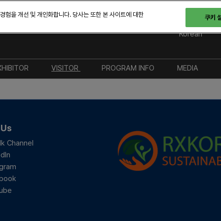
 경험을 개선 및 개인화합니다. 당사는 또한 본 사이트에 대한
쿠키 
 28-30일
Korean
English
Korean
XHIBITOR
VISITOR
PROGRAM INFO
MEDIA
참가 안내
참관 안내
전시
브랜드 키
부스 참가 방법
등록 안내
컨퍼런스
프레스 등
후원 참가 상세 안내
BIX 2025 전시 도면
파트너링
보도자료
 Us
프로모션 상세 안내
FAQ & 교통 안내
오픈 스테이지 세션
참가기업
lk Channel
dIn
지자체 지원금 신청
도슨트 투어
지속 가능
노력
agram
해외 네트워크
네트워킹
book
ube
서울 투어 안내
지난 BIX 2025 개최 결과