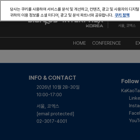
본
당사는 쿠키를 사용하여 서비스를 분석 및 개선하고, 컨텐츠, 광고 및 사용자의 디지털
문
쿠키 정책
귀하의 이용 정보를 소셜 미디어, 광고 및 분석 파트너와 공유합니다.
2026년 10월
바
서울, 코엑스
로
가
기
HOME
CONFERENCE
E
AT A GLANCE
컨퍼런스 디렉토리
INFO & CONTACT
연사 디렉토리
Follow
2026년 10월 28-30일
세션 포스터
KaKaoTa
10:00-17:00
Linke
Inst
서울, 코엑스
Face
[email protected]
YouT
02-3017-4001