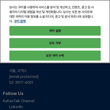
본
열
당사는 쿠키를 사용하여 서비스를 분석 및 개선하고, 컨텐츠, 광고 및 사
문
린
용자의 디지털 경험을 개선 및 개인화합니다. 당사는 또한 본 사이트에
바
페
대한 귀하의 이용 정보를 소셜 미디어, 광고 및 분석 파트너와 공유합니
2026년 10월 28-30일
로
쿠키 정책
다.
이
서울, 코엑스
지
가
쿠키 설정
탐
기
색
모두 거부
INFO & CONTACT
모든 쿠키 수락
2026년 10월 28-30일
10:00-17:00
서울, 코엑스
[email protected]
02-3017-4001
Follow Us
KaKaoTalk Channel
LinkedIn